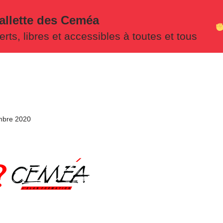
allette des Ceméa
ts, libres et accessibles à toutes et tous
mbre 2020